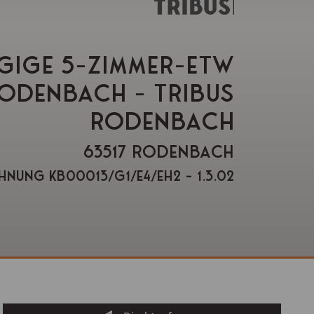
IGE 5-ZIMMER-ETW I
ODENBACH - TRIBUS R
ODENBACH
63517 RODENBACH
nung KB00013/G1/E4/Eh2 - 1.3.02