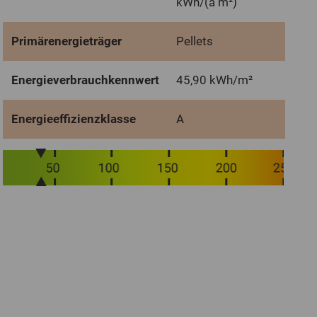
kWh/(a m²)
Primärenergieträger
Pellets
Energieverbrauchkennwert
45,90 kWh/m²
Energieeffizienzklasse
A