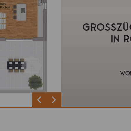
GROSSZÜG
N R
Woh