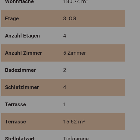
Wohnfläche
180.74 m²
Etage
3. OG
Anzahl Etagen
4
Anzahl Zimmer
5 Zimmer
Badezimmer
2
Schlafzimmer
4
Terrasse
1
Terrasse
15.62 m²
Stellplatzart
Tiefgarage