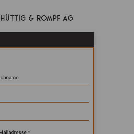
N HÜTTIG & ROMPF AG
achname
Mailadresse *